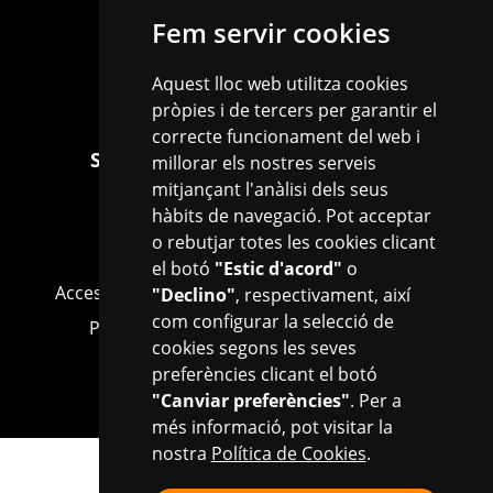
Fem servir cookies
977 010 025
Aquest lloc web utilitza cookies
info.biblioteques@reus.cat
pròpies i de tercers per garantir el
correcte funcionament del web i
Segueix-nos a les xarxes socials
millorar els nostres serveis
mitjançant l'anàlisi dels seus
Facebook
Instagram
X
hàbits de navegació. Pot acceptar
o rebutjar totes les cookies clicant
el botó
"Estic d'acord"
o
Accessibilitat
Política de Cookies
Avís legal
"Declino"
, respectivament, així
com configurar la selecció de
Política de privacitat
Info bàsica RGPD
cookies segons les seves
Mapa web
Configurar cookies
preferències clicant el botó
"Canviar preferències"
. Per a
més informació, pot visitar la
nostra
Política de Cookies
.
Ves a la web de l'Ajuntament de Reus