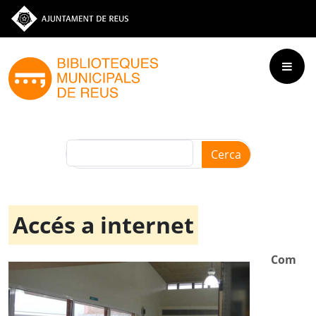
Vés al contingut
Ves a la web de l'Ajuntament de Reus
Cerca
Accés a internet
Com