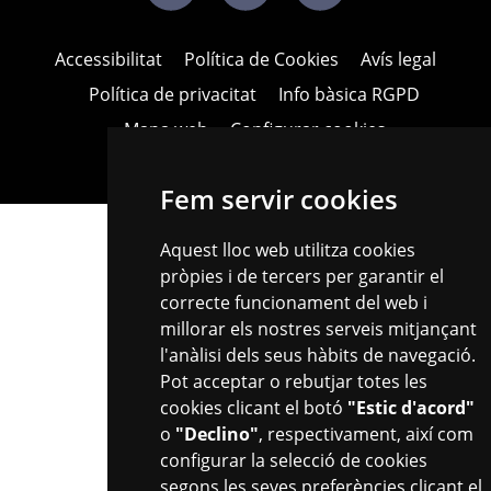
Accessibilitat
Política de Cookies
Avís legal
Política de privacitat
Info bàsica RGPD
Mapa web
Configurar cookies
Fem servir cookies
Aquest lloc web utilitza cookies
Ves a la web de l'Ajuntament de Reus
pròpies i de tercers per garantir el
correcte funcionament del web i
millorar els nostres serveis mitjançant
Plaça del Mercadal · 43201 Reus
l'anàlisi dels seus hàbits de navegació.
977 010 010
Pot acceptar o rebutjar totes les
ajuntament@reus.cat
reus.cat
|
cookies clicant el botó
"Estic d'acord"
o
"Declino"
, respectivament, així com
configurar la selecció de cookies
segons les seves preferències clicant el