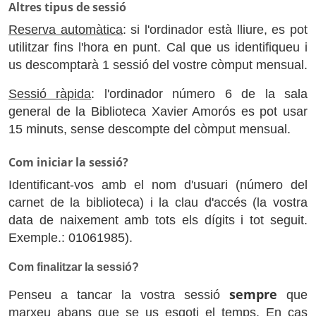
Altres tipus de sessió
Reserva automàtica
: si l'ordinador està lliure, es pot
utilitzar fins l'hora en punt. Cal que us identifiqueu i
us descomptarà 1 sessió del vostre còmput mensual.
Sessió ràpida
: l'ordinador número 6 de la sala
general de la Biblioteca Xavier Amorós es pot usar
15 minuts, sense descompte del còmput mensual.
Com iniciar la sessió?
Identificant-vos amb el nom d'usuari (número del
carnet de la biblioteca) i la clau d'accés (la vostra
data de naixement amb tots els dígits i tot seguit.
Exemple.: 01061985).
Com finalitzar la sessió?
sempre
Penseu a tancar la vostra sessió
que
marxeu abans que se us esgoti el temps. En cas