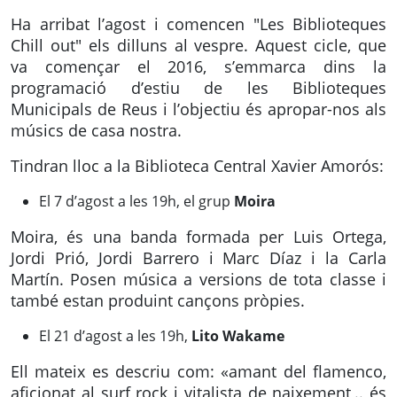
Ha arribat l’agost i comencen "Les Biblioteques
Chill out" els dilluns al vespre. Aquest cicle, que
va començar el 2016, s’emmarca dins la
programació d’estiu de les Biblioteques
Municipals de Reus i l’objectiu és apropar-nos als
músics de casa nostra.
Tindran lloc a la Biblioteca Central Xavier Amorós:
El 7 d’agost a les 19h, el grup
Moira
Moira, és una banda formada per Luis Ortega,
Jordi Prió, Jordi Barrero i Marc Díaz i la Carla
Martín. Posen música a versions de tota classe i
també estan produint cançons pròpies.
El 21 d’agost a les 19h,
Lito Wakame
Ell mateix es descriu com: «amant del flamenco,
aficionat al surf rock i vitalista de naixement,.. és