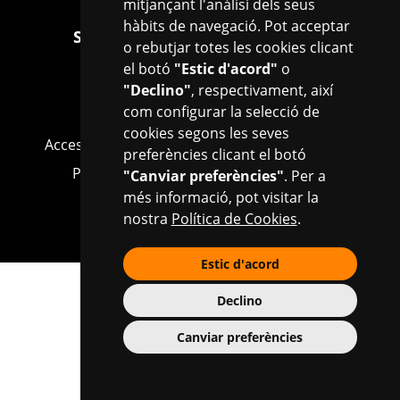
mitjançant l'anàlisi dels seus
hàbits de navegació. Pot acceptar
Segueix-nos a les xarxes socials
o rebutjar totes les cookies clicant
el botó
"Estic d'acord"
o
Facebook
Instagram
X
"Declino"
, respectivament, així
com configurar la selecció de
cookies segons les seves
Accessibilitat
Política de Cookies
Avís legal
preferències clicant el botó
Política de privacitat
Info bàsica RGPD
"Canviar preferències"
. Per a
més informació, pot visitar la
Mapa web
Configurar cookies
nostra
Política de Cookies
.
Estic d'acord
Ves a la web de l'Ajuntament de Reus
Declino
Canviar preferències
Plaça del Mercadal · 43201 Reus
977 010 010