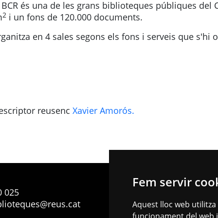
la BCR és una de les grans biblioteques públiques del
2
m
i un fons de 120.000 documents.
ganitza en 4 sales segons els fons i serveis que s'hi o
 escriptor reusenc
Xavier Amorós.
Fem servir coo
0 025
blioteques@reus.cat
Aquest lloc web utilitza
funcionament del web i m