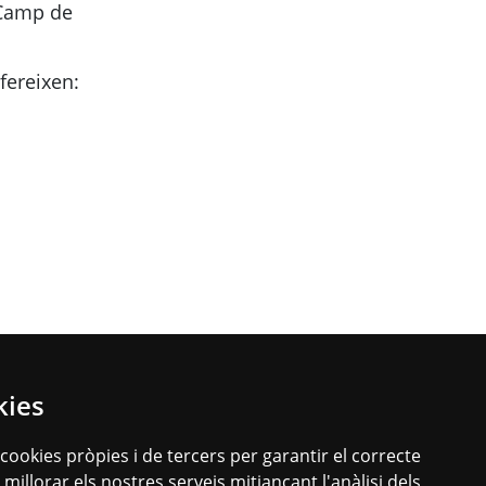
 Camp de
fereixen:
kies
Segueix-nos a les xarxes socials
Facebook
Instagram
X
 cookies pròpies i de tercers per garantir el correcte
illorar els nostres serveis mitjançant l'anàlisi dels