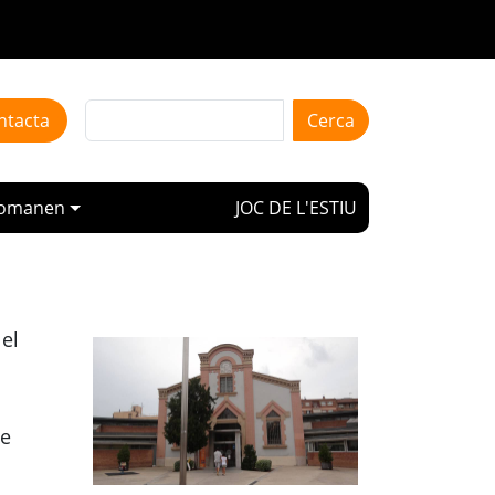
Cerca
ntacta
k
omanen
JOC DE L'ESTIU
el
de