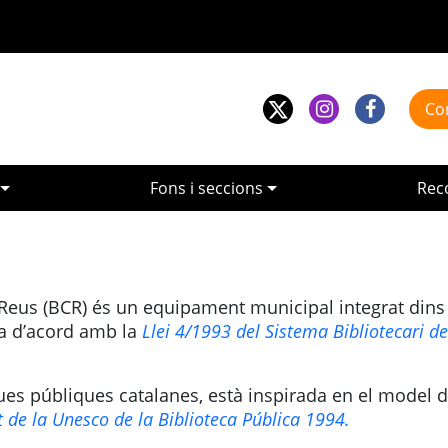
Co
Instagram
Faceboo
Fons i seccions
Rec
 Reus (BCR) és un equipament municipal integrat dins 
ya d’acord amb la
Llei 4/1993 del Sistema Bibliotecari de
ues públiques catalanes, està inspirada en el model 
 de la Unesco de la Biblioteca Pública 1994.