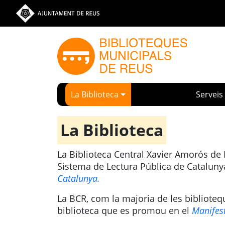
Vés al contingut
Ves a la web de l'Ajuntament de Reus
La Biblioteca
Serveis
La Biblioteca
La Biblioteca Central Xavier Amorós de
Sistema de Lectura Pública de Catalun
Catalunya.
La BCR, com la majoria de les biblioteq
biblioteca que es promou en el
Manifest